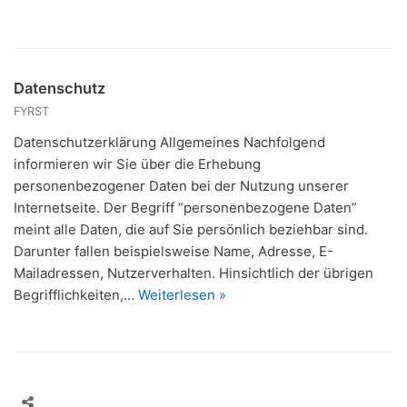
Datenschutz
FYRST
Datenschutzerklärung Allgemeines Nachfolgend
informieren wir Sie über die Erhebung
personenbezogener Daten bei der Nutzung unserer
Internetseite. Der Begriff “personenbezogene Daten”
meint alle Daten, die auf Sie persönlich beziehbar sind.
Darunter fallen beispielsweise Name, Adresse, E-
Mailadressen, Nutzerverhalten. Hinsichtlich der übrigen
Begrifflichkeiten,…
Weiterlesen »