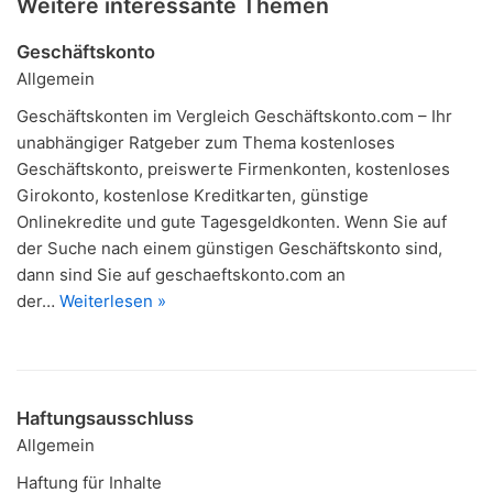
Weitere interessante Themen
Geschäftskonto
Allgemein
Geschäftskonten im Vergleich Geschäftskonto.com – Ihr
unabhängiger Ratgeber zum Thema kostenloses
Geschäftskonto, preiswerte Firmenkonten, kostenloses
Girokonto, kostenlose Kreditkarten, günstige
Onlinekredite und gute Tagesgeldkonten. Wenn Sie auf
der Suche nach einem günstigen Geschäftskonto sind,
dann sind Sie auf geschaeftskonto.com an
der…
Weiterlesen »
Haftungsausschluss
Allgemein
Haftung für Inhalte